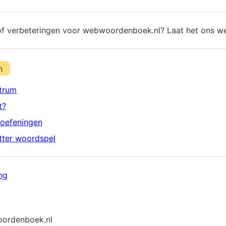
of verbeteringen voor webwoordenboek.nl? Laat het ons w
n
trum
t?
oefeningen
etter woordspel
ng
ordenboek.nl