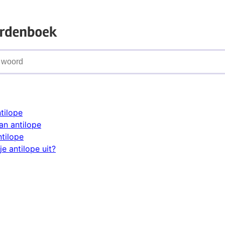
tilope
n antilope
ntilope
e antilope uit?