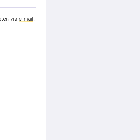
eten via
e-mail
.