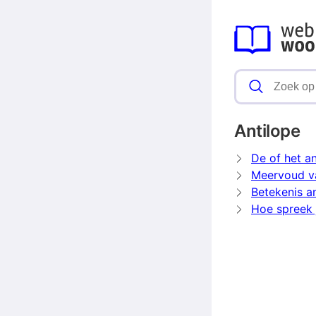
Antilope
De of het an
Meervoud va
Betekenis a
Hoe spreek j