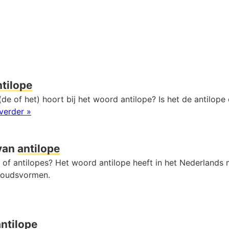
ntilope
de of het) hoort bij het woord antilope? Is het de antilope 
verder »
van
antilope
n of antilopes? Het woord antilope heeft in het Nederlands
voudsvormen.
antilope