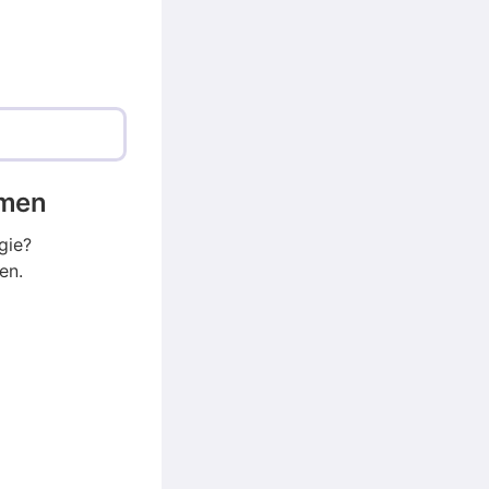
emen
gie?
en.