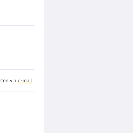
eten via
e-mail
.