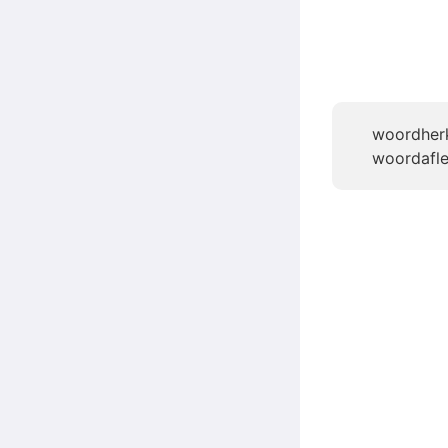
woordher
woordafle