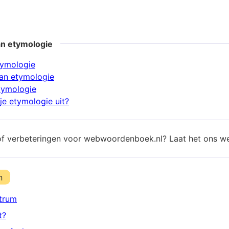
an etymologie
tymologie
an etymologie
tymologie
je etymologie uit?
of verbeteringen voor webwoordenboek.nl? Laat het ons w
n
trum
t?