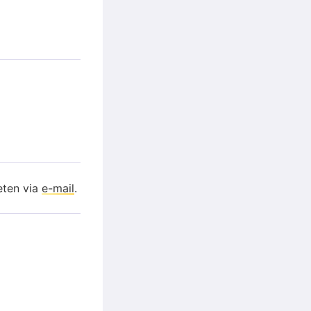
eten via
e-mail
.