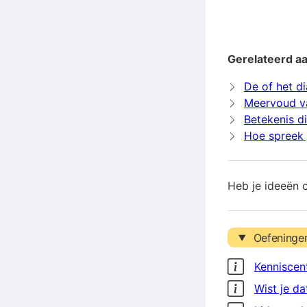
Gerelateerd aa
De of het di
Meervoud v
Betekenis d
Hoe spreek j
Heb je ideeën 
Oefeninge
Kenniscen
Wist je da