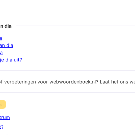
n dia
a
an dia
ia
e dia uit?
of verbeteringen voor webwoordenboek.nl? Laat het ons w
n
trum
t?