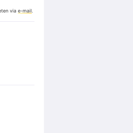
eten via
e-mail
.