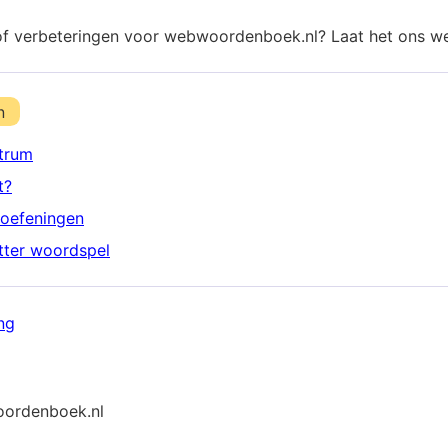
of verbeteringen voor webwoordenboek.nl? Laat het ons w
n
trum
t?
oefeningen
etter woordspel
ng
ordenboek.nl