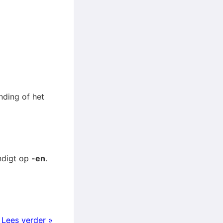
nding of het
ndigt op
-en
.
!
Lees verder »