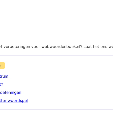
of verbeteringen voor webwoordenboek.nl? Laat het ons w
n
trum
t?
oefeningen
etter woordspel