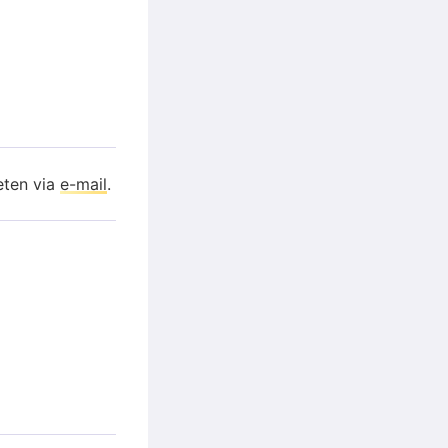
eten via
e-mail
.