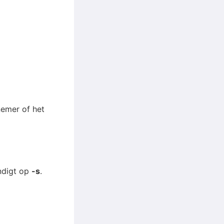
nemer of het
ndigt op
-s
.