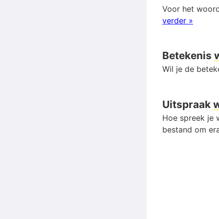
Voor het woor
verder »
Betekenis
Wil je de bete
Uitspraak
Hoe spreek je w
bestand om era