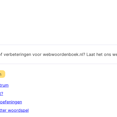
of verbeteringen voor webwoordenboek.nl? Laat het ons w
n
trum
t?
oefeningen
etter woordspel