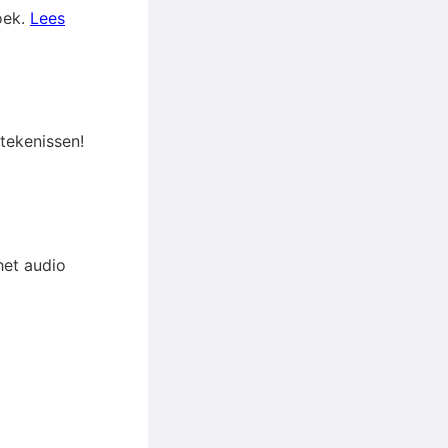
oek.
Lees
tekenissen!
het audio