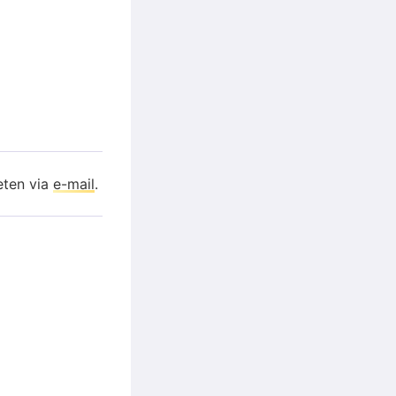
eten via
e-mail
.