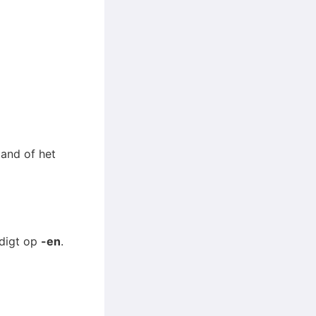
tand of het
ndigt op
-en
.