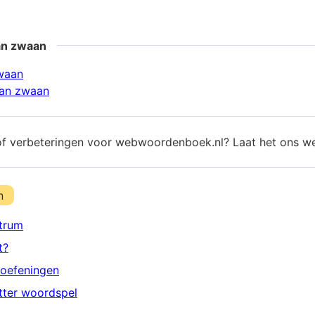
an zwaan
waan
an zwaan
of verbeteringen voor webwoordenboek.nl? Laat het ons w
n
trum
t?
oefeningen
etter woordspel