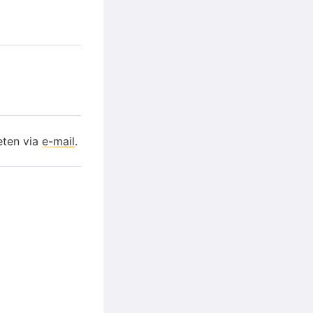
eten via
e-mail
.