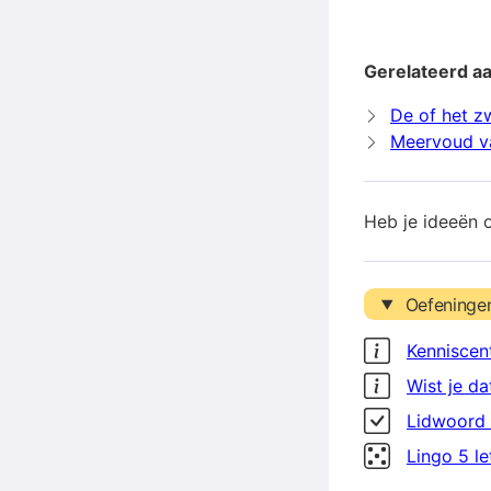
Gerelateerd a
De of het z
Meervoud v
Heb je ideeën 
Oefeninge
Kenniscen
Wist je da
Lidwoord 
Lingo 5 l