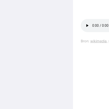
Bron:
wikimedia
,