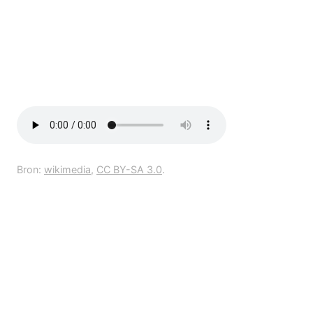
Bron:
wikimedia
,
CC BY-SA 3.0
.