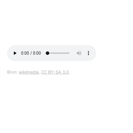
Bron:
wikimedia
,
CC BY-SA 3.0
.