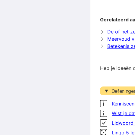
Gerelateerd a
De of het z
Meervoud v
Betekenis z
Heb je ideeën 
Oefeninge
Kenniscen
Wist je da
Lidwoord 
Lingo 5 l