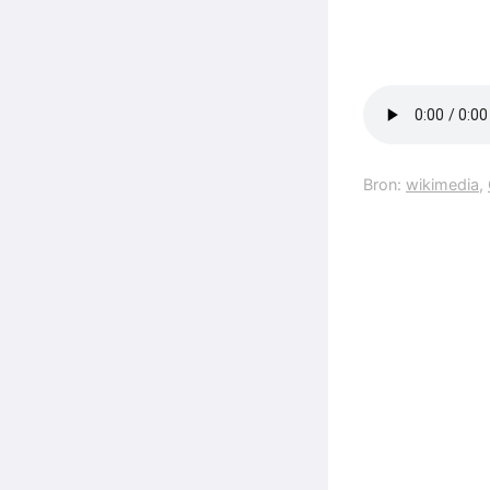
Bron:
wikimedia
,