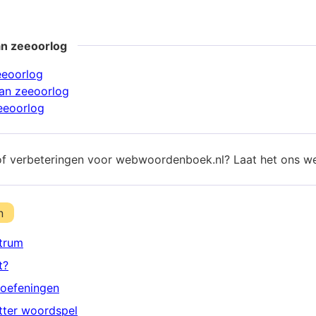
an zeeoorlog
eeoorlog
an zeeoorlog
eeoorlog
of verbeteringen voor webwoordenboek.nl? Laat het ons w
n
trum
t?
oefeningen
etter woordspel