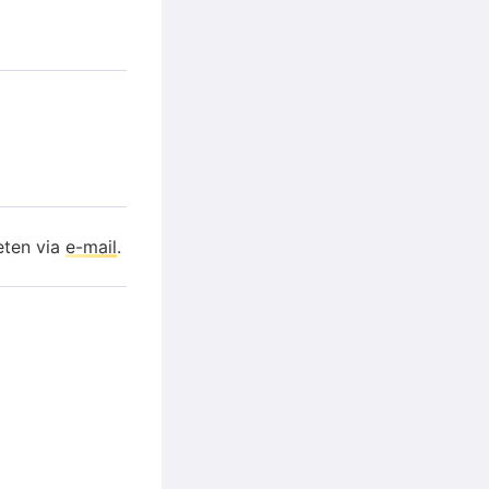
eten via
e-mail
.