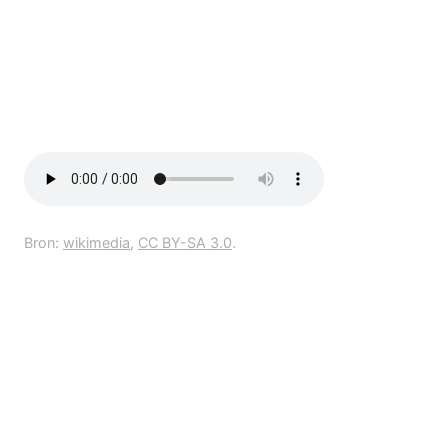
Bron:
wikimedia
,
CC BY-SA 3.0
.