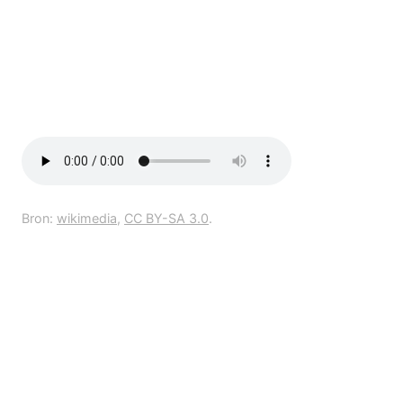
Bron:
wikimedia
,
CC BY-SA 3.0
.