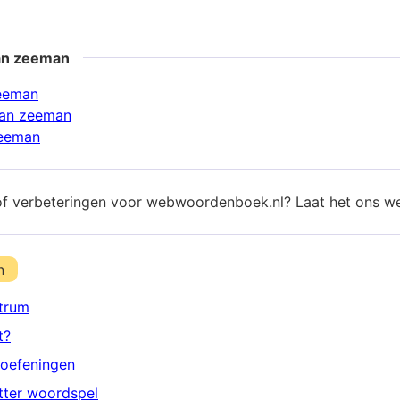
an zeeman
zeeman
an zeeman
zeeman
of verbeteringen voor webwoordenboek.nl? Laat het ons w
n
trum
t?
oefeningen
etter woordspel