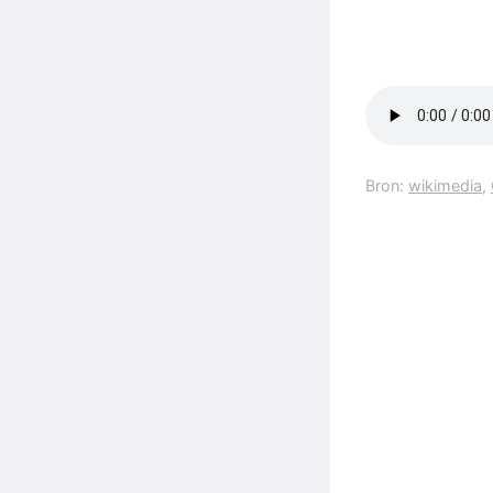
Bron:
wikimedia
,