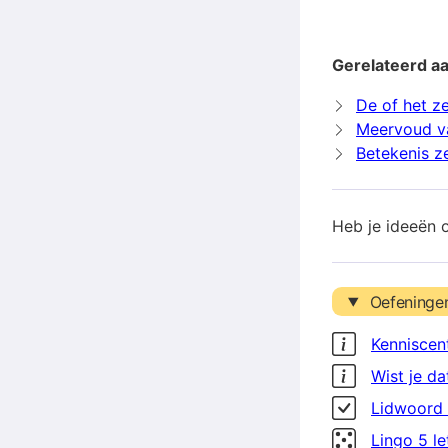
Gerelateerd a
De of het 
Meervoud v
Betekenis 
Heb je ideeën 
Oefeninge
Kenniscen
Wist je da
Lidwoord 
Lingo 5 l