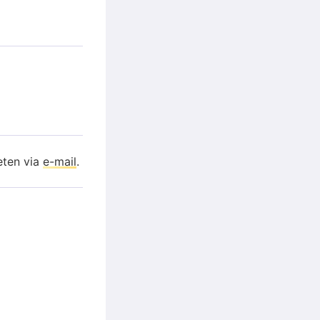
eten via
e-mail
.