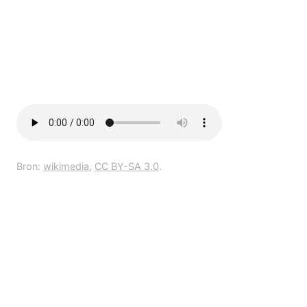
Bron:
wikimedia
,
CC BY-SA 3.0
.