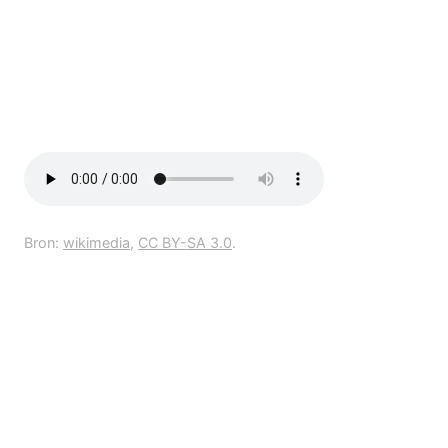
Bron:
wikimedia
,
CC BY-SA 3.0
.