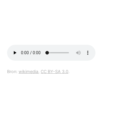
Bron:
wikimedia
,
CC BY-SA 3.0
.