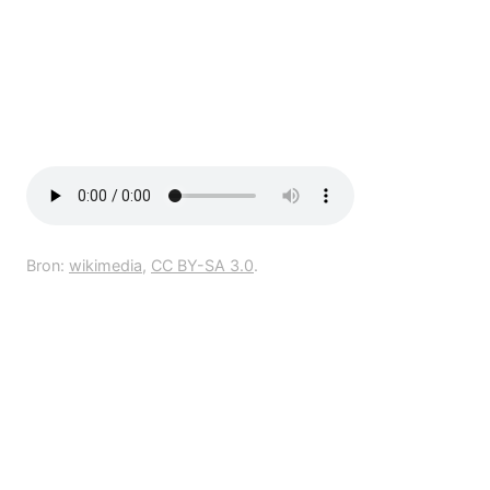
Bron:
wikimedia
,
CC BY-SA 3.0
.