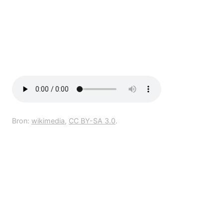
Bron:
wikimedia
,
CC BY-SA 3.0
.