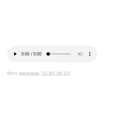
Bron:
wikimedia
,
CC BY-SA 3.0
.