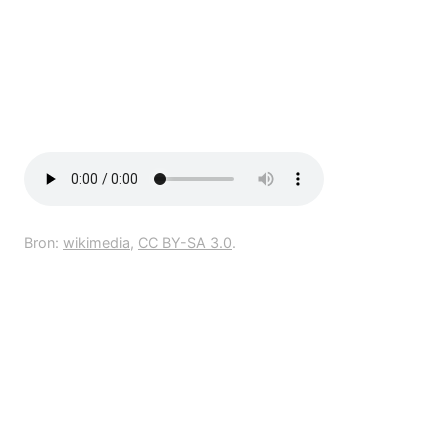
Bron:
wikimedia
,
CC BY-SA 3.0
.