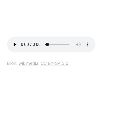
Bron:
wikimedia
,
CC BY-SA 3.0
.