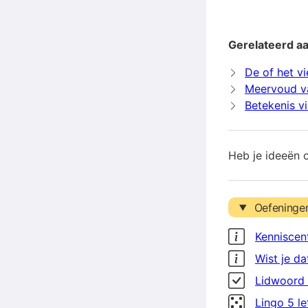
Gerelateerd a
De of het v
Meervoud v
Betekenis v
Heb je ideeën 
Oefeninge
Kenniscen
Wist je da
Lidwoord 
Lingo 5 l