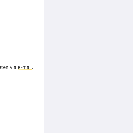
eten via
e-mail
.