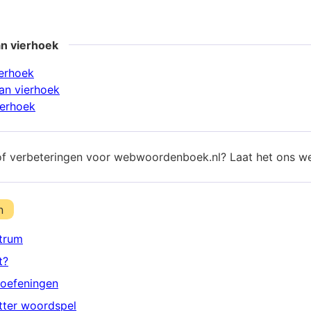
an vierhoek
ierhoek
an vierhoek
ierhoek
of verbeteringen voor webwoordenboek.nl? Laat het ons w
n
trum
t?
oefeningen
etter woordspel