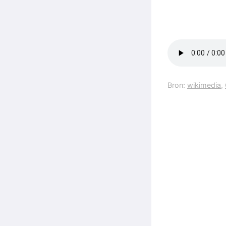
Bron:
wikimedia
,