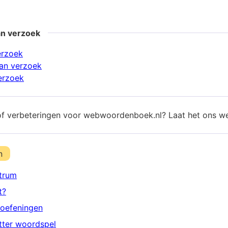
an verzoek
erzoek
an verzoek
erzoek
of verbeteringen voor webwoordenboek.nl? Laat het ons w
n
trum
t?
oefeningen
etter woordspel