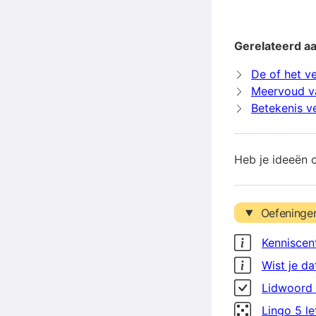
Gerelateerd a
De of het v
Meervoud v
Betekenis v
Heb je ideeën 
Oefeninge
Kenniscen
Wist je da
Lidwoord 
Lingo 5 l