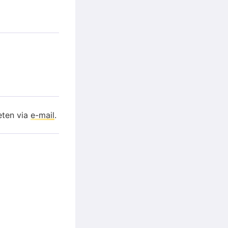
eten via
e-mail
.