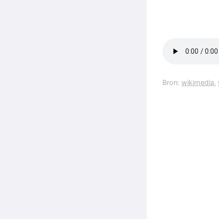
Bron:
wikimedia
,