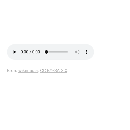
Bron:
wikimedia
,
CC BY-SA 3.0
.