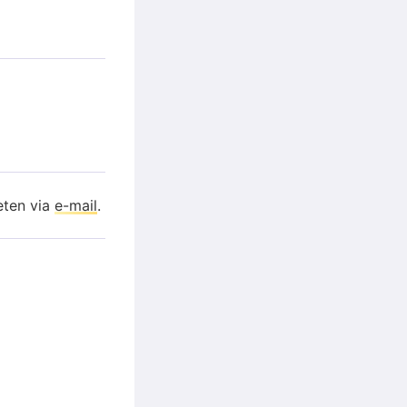
eten via
e-mail
.