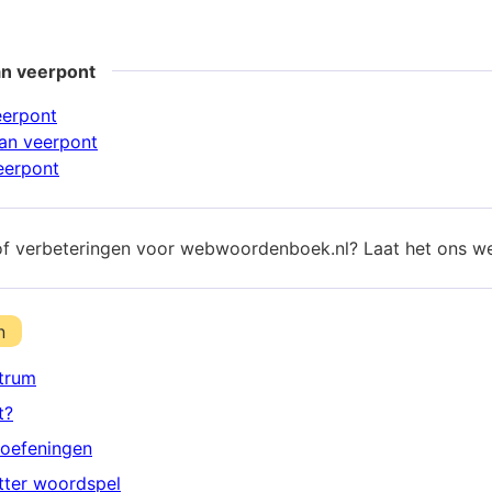
an veerpont
eerpont
an veerpont
eerpont
of verbeteringen voor webwoordenboek.nl? Laat het ons w
n
trum
t?
oefeningen
etter woordspel