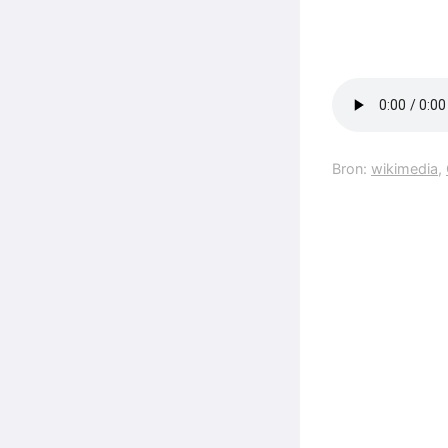
Bron:
wikimedia
,