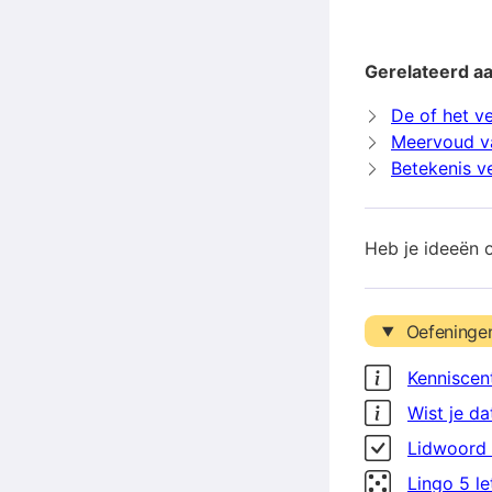
Gerelateerd a
De of het v
Meervoud v
Betekenis v
Heb je ideeën 
Oefeninge
Kenniscen
Wist je da
Lidwoord 
Lingo 5 l