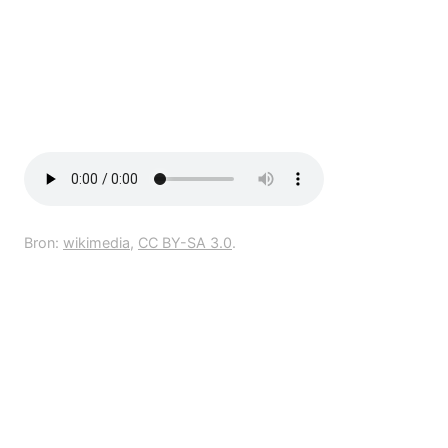
Bron:
wikimedia
,
CC BY-SA 3.0
.