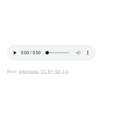
Bron:
wikimedia
,
CC BY-SA 3.0
.