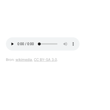
Bron:
wikimedia
,
CC BY-SA 3.0
.