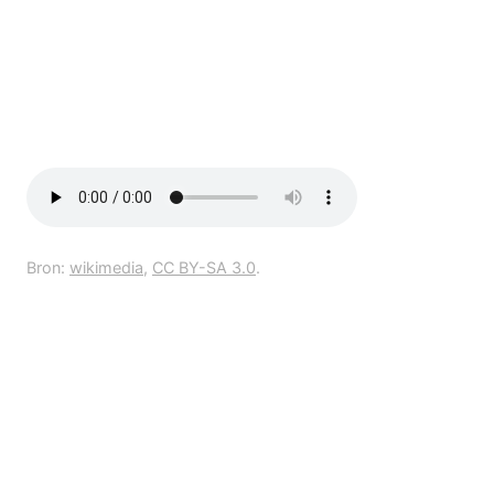
Bron:
wikimedia
,
CC BY-SA 3.0
.