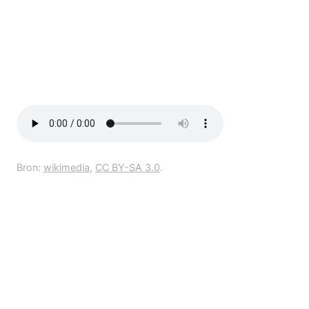
Bron:
wikimedia
,
CC BY-SA 3.0
.