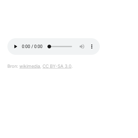
Bron:
wikimedia
,
CC BY-SA 3.0
.