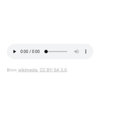
Bron:
wikimedia
,
CC BY-SA 3.0
.