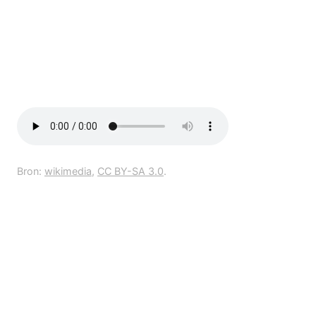
Bron:
wikimedia
,
CC BY-SA 3.0
.