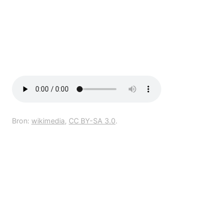
Bron:
wikimedia
,
CC BY-SA 3.0
.