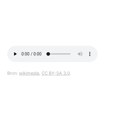
Bron:
wikimedia
,
CC BY-SA 3.0
.