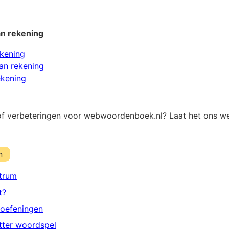
an rekening
ekening
an rekening
ekening
of verbeteringen voor webwoordenboek.nl? Laat het ons w
n
trum
t?
oefeningen
etter woordspel