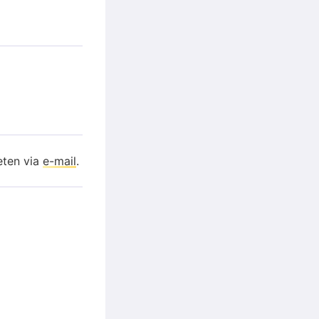
eten via
e-mail
.