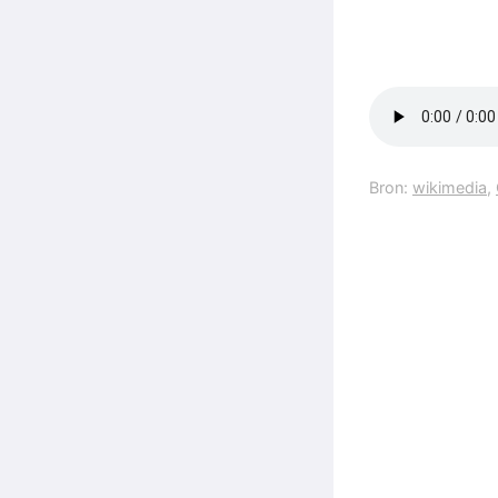
Bron:
wikimedia
,