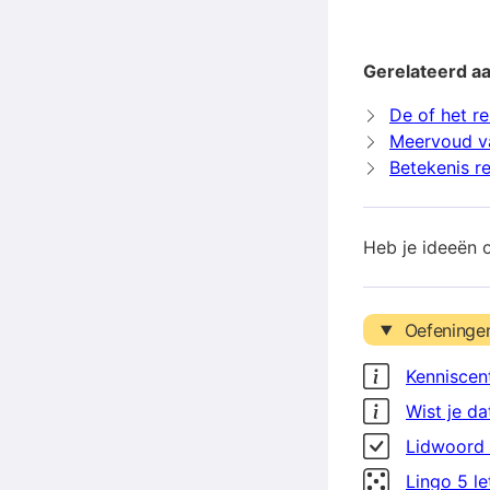
Gerelateerd a
De of het r
Meervoud v
Betekenis r
Heb je ideeën 
Oefeninge
Kenniscen
Wist je da
Lidwoord 
Lingo 5 l