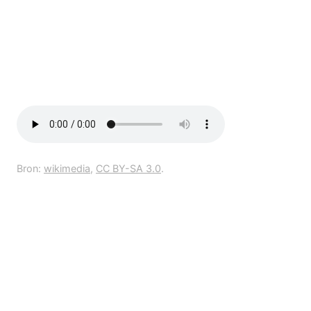
Bron:
wikimedia
,
CC BY-SA 3.0
.