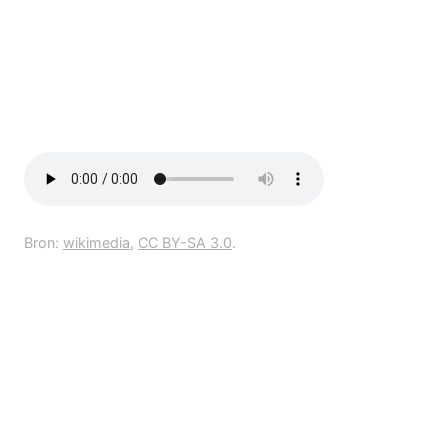
Bron:
wikimedia
,
CC BY-SA 3.0
.