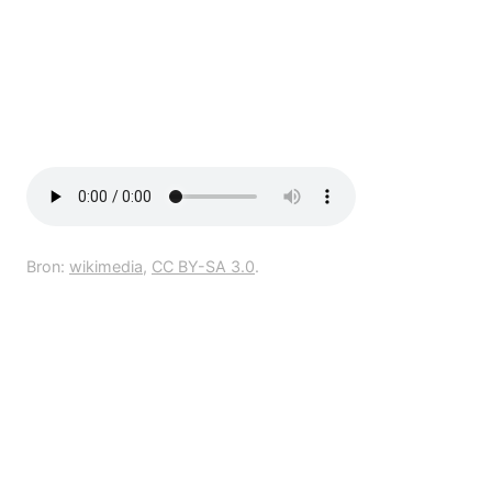
Bron:
wikimedia
,
CC BY-SA 3.0
.