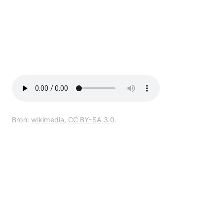
Bron:
wikimedia
,
CC BY-SA 3.0
.