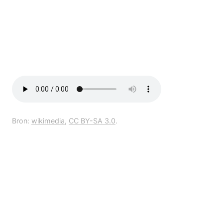
Bron:
wikimedia
,
CC BY-SA 3.0
.