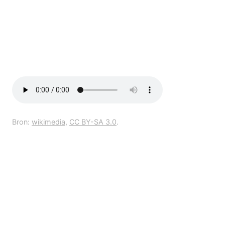
Bron:
wikimedia
,
CC BY-SA 3.0
.