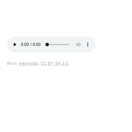
Bron:
wikimedia
,
CC BY-SA 3.0
.