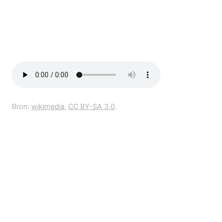
Bron:
wikimedia
,
CC BY-SA 3.0
.