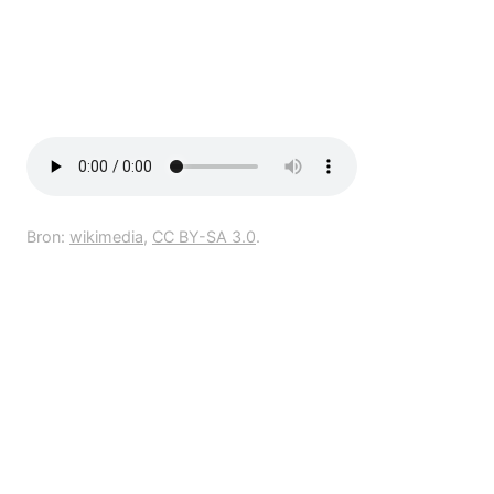
Bron:
wikimedia
,
CC BY-SA 3.0
.