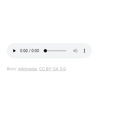
Bron:
wikimedia
,
CC BY-SA 3.0
.