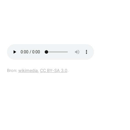
Bron:
wikimedia
,
CC BY-SA 3.0
.