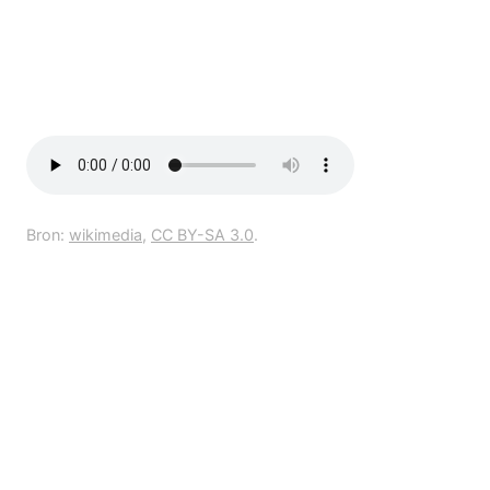
Bron:
wikimedia
,
CC BY-SA 3.0
.