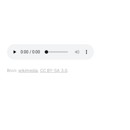
Bron:
wikimedia
,
CC BY-SA 3.0
.