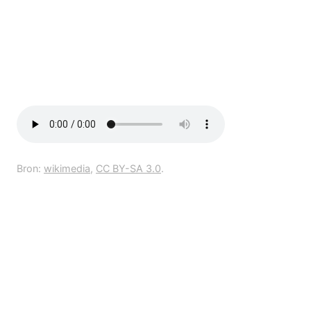
Bron:
wikimedia
,
CC BY-SA 3.0
.